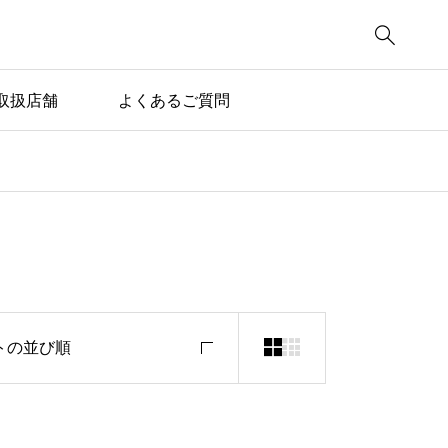

取扱店舗
よくあるご質問


トの並び順