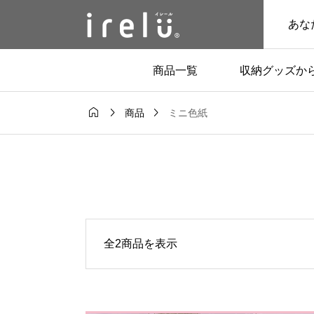
あな
商品一覧
収納グッズか



ミニ色紙
商品
全2商品を表示