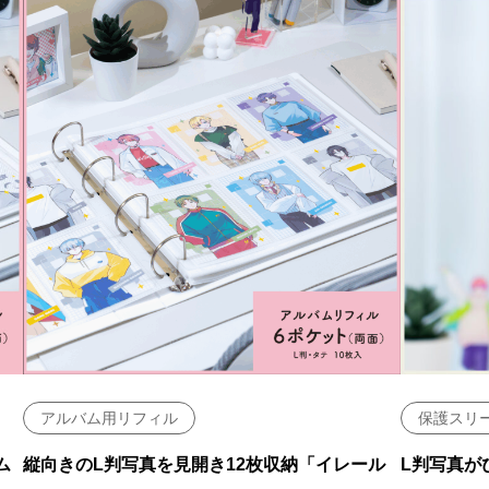
アルバム用リフィル
保護スリ
ム
縦向きのL判写真を見開き12枚収納「イレール
L判写真が