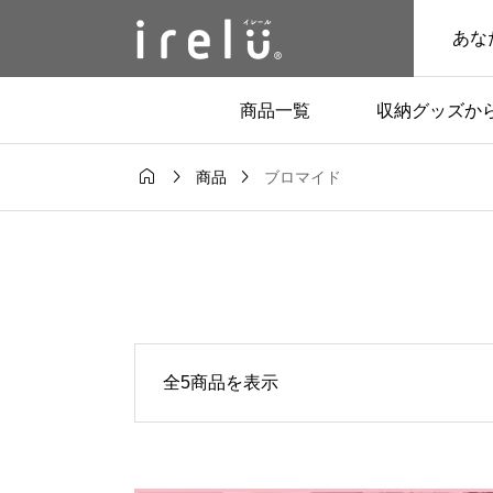
あな
商品一覧
収納グッズか



ブロマイド
商品
全5商品を表示