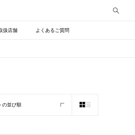

取扱店舗
よくあるご質問


トの並び順